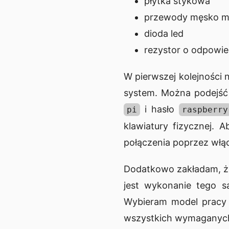
płytka stykowa
przewody męsko m
dioda led
rezystor o odpowi
W pierwszej kolejności 
system. Można podejść
i hasło
pi
raspberry
klawiatury fizycznej.
połączenia poprzez włą
Dodatkowo zakładam, że
jest wykonanie tego 
Wybieram model pracy z
wszystkich wymaganych