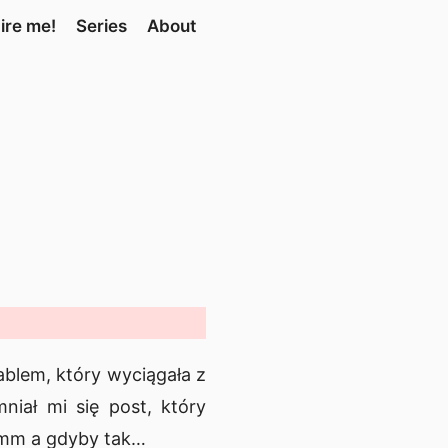
ire me!
Series
About
blem, który wyciągała z
niał mi się post, który
Hmm a gdyby tak…