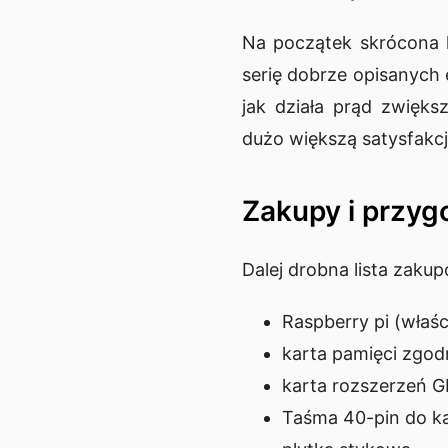
Na początek skrócona l
serię dobrze opisanych
jak działa prąd zwięks
dużo większą satysfakcj
Zakupy i przy
Dalej drobna lista zaku
Raspberry pi (właś
karta pamięci zgo
karta rozszerzeń G
Taśma 40-pin do k