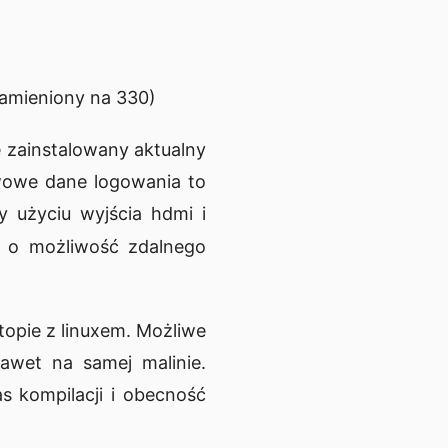
amieniony na 330)
ę zainstalowany aktualny
wowe dane logowania to
 użyciu wyjścia hdmi i
ć o możliwość zdalnego
opie z linuxem. Możliwe
wet na samej malinie.
s kompilacji i obecność