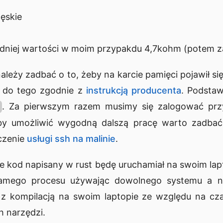
ęskie
edniej wartości w moim przypakdu 4,7kohm (potem z
należy zadbać o to, żeby na karcie pamięci pojawił si
 do tego zgodnie z
instrukcją producenta
. Podsta
. Za pierwszym razem musimy się zalogować przy
 Aby umożliwić wygodną dalszą pracę warto zadba
czenie
usługi ssh na malinie
.
 kod napisany w rust będę uruchamiał na swoim lapt
samego procesu używając dowolnego systemu a na
 kompilacją na swoim laptopie ze względu na cza
 narzędzi.