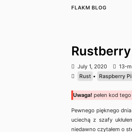
FLAKM BLOG
Rustberry
July 1, 2020
13-mi
Rust
•
Raspberry Pi
Uwaga!
pełen kod tego
Pewnego pięknego dnia 
uciechą z szafy ukłułe
niedawno czytałem o st