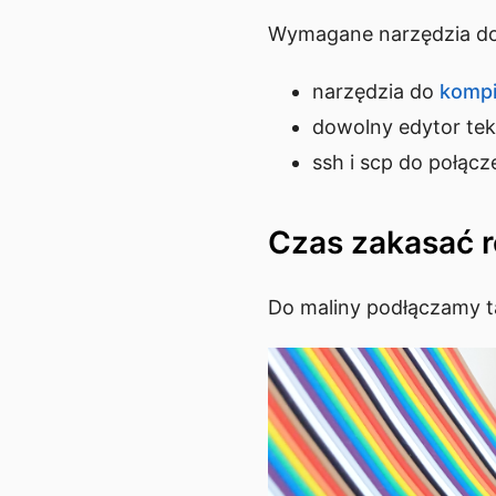
Wymagane narzędzia do
narzędzia do
kompil
dowolny edytor tek
ssh i scp do połąc
Czas zakasać 
Do maliny podłączamy ta