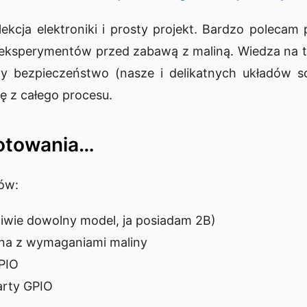
ekcja elektroniki i prosty projekt. Bardzo polecam 
 eksperymentów przed zabawą z maliną. Wiedza na tem
zy bezpieczeństwo (nasze i delikatnych układów 
ę z całego procesu.
gotowania…
pów:
ciwie dowolny model, ja posiadam 2B)
dna z wymaganiami maliny
PIO
arty GPIO